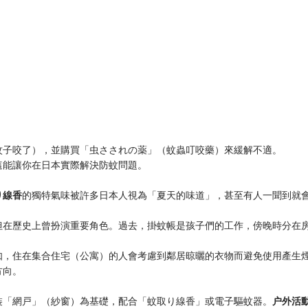
蚊子咬了），並購買「虫さされの薬」（蚊蟲叮咬藥）來緩解不適。
這能讓你在日本實際解決防蚊問題。
り線香​
​的獨特氣味被許多日本人視為「夏天的味道」，甚至有人一聞到就
但在歷史上曾扮演重要角色。過去，掛蚊帳是孩子們的工作，傍晚時分在
如，住在集合住宅（公寓）的人會考慮到鄰居晾曬的衣物而避免使用產生
方向。
安裝「網戸」（紗窗）為基礎，配合「蚊取り線香」或電子驅蚊器。​
​户外活動