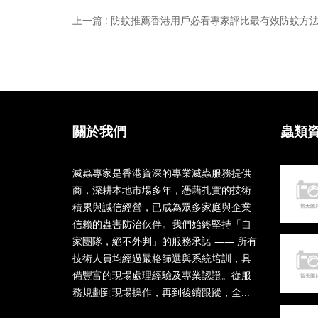
上一篇 : 防蚊推薦香港用戶必看專家評比最有效防蚊方
關於我們
蟲類
滅蟲專家是香港資深的專業滅蟲服務提供
商，深耕本地市場多年，憑藉扎實的技術
積累與誠信經營，已成為眾多家庭與企業
信賴的蟲害防治伙伴。我們始終堅持「自
家團隊，絕不外判」的服務承諾 —— 所有
技術人員均經過嚴格篩選與系統培訓，具
備豐富的現場處理經驗及專業認證。從服
務規劃到現場操作，再到後續跟蹤，全...