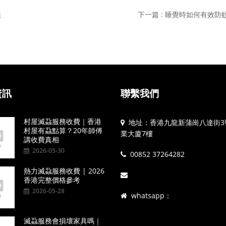
法
下一篇 : 睡覺時如何有效防
資訊
聯繫我們
村屋滅蝨服務收費｜香港
地址：香港九龍新蒲崗八達街3
村屋有蝨點算？20年師傅
業大廈7樓
講收費真相
2026-05-30
00852 37264282
熱力滅蝨服務收費 | 2026
香港完整價格參考
2026-05-28
whatsapp：
滅蝨服務會損壞家具嗎｜