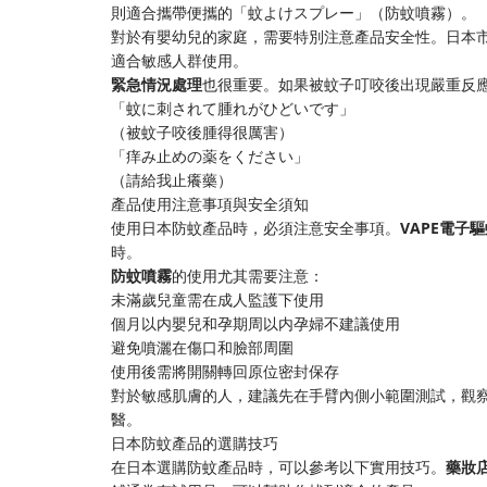
則適合攜帶便攜的「蚊よけスプレー」（防蚊噴霧）。
對於有嬰幼兒的家庭，需要特別注意產品安全性。日本市
適合敏感人群使用。
​緊急情況處理​
​也很重要。如果被蚊子叮咬後出現嚴重反
「蚊に刺されて腫れがひどいです」
（被蚊子咬後腫得很厲害）
「痒み止めの薬をください」
（請給我止癢藥）
產品使用注意事項與安全須知
使用日本防蚊產品時，必須注意安全事項。​
​VAPE電子驅
時。
​防蚊噴霧​
​的使用尤其需要注意：
未滿歲兒童需在成人監護下使用
個月以内嬰兒和孕期周以内孕婦不建議使用
避免噴灑在傷口和臉部周圍
使用後需將開關轉回原位密封保存
對於敏感肌膚的人，建議先在手臂內側小範圍測試，觀
醫。
日本防蚊產品的選購技巧
在日本選購防蚊產品時，可以參考以下實用技巧。​
​藥妝店