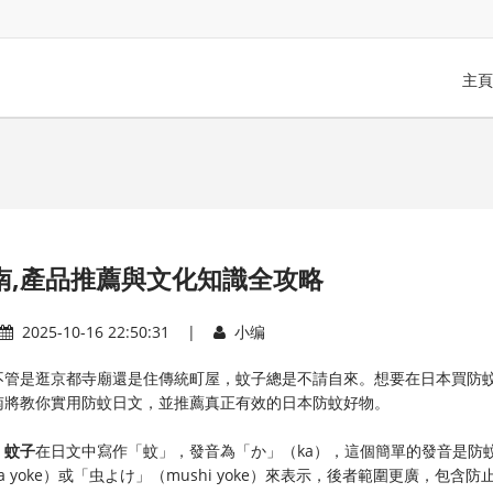
主頁
南,產品推薦與文化知識全攻略
2025-10-16 22:50:31 |
小编
不管是逛京都寺廟還是住傳統町屋，蚊子總是不請自來。想要在日本買防
南將教你實用防蚊日文，並推薦真正有效的日本防蚊好物。
​
​蚊子​
​在日文中寫作「蚊」，發音為「か」（ka），這個簡單的發音是防
 yoke）或「虫よけ」（mushi yoke）來表示，後者範圍更廣，包含防