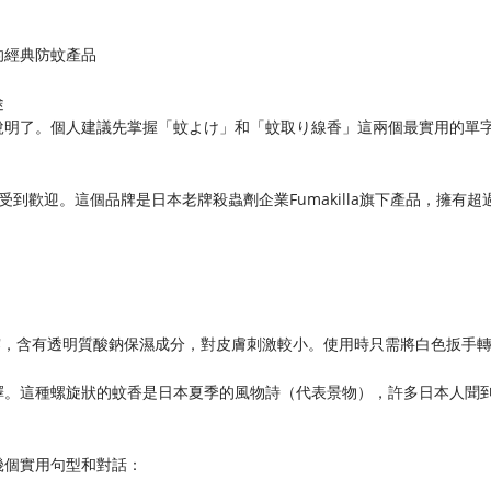
的經典防蚊產品
途
說明了。個人建議先掌握「蚊よけ」和「蚊取り線香」這兩個最實用的單
其受到歡迎。這個品牌是日本老牌殺蟲劑企業Fumakilla旗下產品，擁有超
噴霧，含有透明質酸鈉保濕成分，對皮膚刺激較小。使用時只需將白色扳手
選擇。這種螺旋狀的蚊香是日本夏季的風物詩（代表景物），許多日本人聞
幾個實用句型和對話：