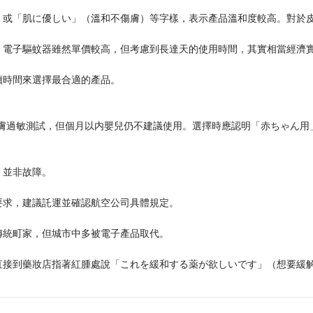
）或「肌に優しい」（溫和不傷膚）等字樣，表示產品溫和度較高。對於
。電子驅蚊器雖然單價較高，但考慮到長達天的使用時間，其實相當經濟
續時間來選擇最合適的產品。
皮膚過敏測試，但個月以内嬰兒仍不建議使用。選擇時應認明「赤ちゃん用
，並非故障。
要求，建議託運並確認航空公司具體規定。
傳統町家，但城市中多被電子產品取代。
直接到藥妝店指著紅腫處說「これを緩和する薬が欲しいです」（想要緩