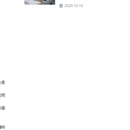
2020-10-10
會產
房間
煙霧
​
​時