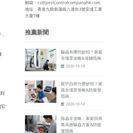
郵箱：cs@pestcontrolcompanyhk.com
地址：香港九龍新蒲崗八達街3號安達工業
大廈7樓
推薦新聞
字，
驅蟲有哪些妙招？家庭
過
全場景攻略&省錢指南
2020-10-10
殺曱甴有什麼妙招？家
庭全場景攻略&防復發
轉到
指南
2020-10-10
到它
除蟲全攻略：家庭與商
業高效驅蟲方案&防復
發指南