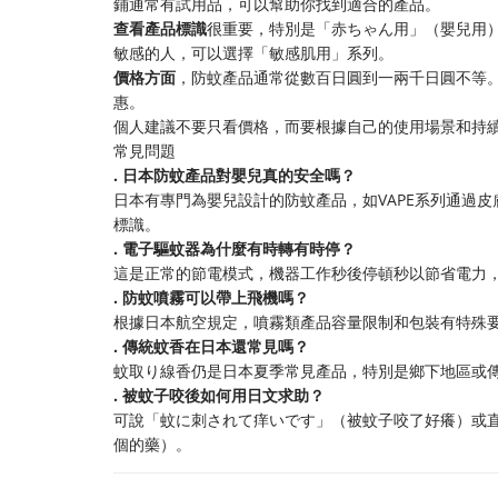
鋪通常有試用品，可以幫助你找到適合的產品。
​查看產品標識​
​很重要，特別是「赤ちゃん用」（嬰兒用
敏感的人，可以選擇「敏感肌用」系列。
​價格方面​
​，防蚊產品通常從數百日圓到一兩千日圓不等
惠。
個人建議不要只看價格，而要根據自己的使用場景和持
常見問題
​. 日本防蚊產品對嬰兒真的安全嗎？​
日本有專門為嬰兒設計的防蚊產品，如VAPE系列通過
標識。
​. 電子驅蚊器為什麼有時轉有時停？​
這是正常的節電模式，機器工作秒後停頓秒以節省電力
​. 防蚊噴霧可以帶上飛機嗎？​
根據日本航空規定，噴霧類產品容量限制和包裝有特殊
​. 傳統蚊香在日本還常見嗎？​
蚊取り線香仍是日本夏季常見產品，特別是鄉下地區或
​. 被蚊子咬後如何用日文求助？​
可說「蚊に刺されて痒いです」（被蚊子咬了好癢）或
個的藥）。