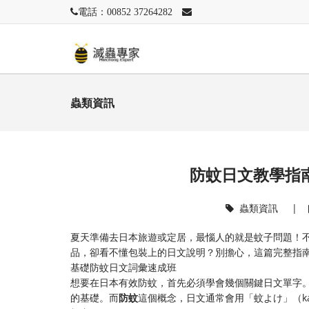
電話：00852 37264282
蟲類資訊
防蚊日文教學指
蟲類資訊
|
夏天準備去日本旅遊或定居，最惱人的就是蚊子問題！
品，卻看不懂包裝上的日文說明？別擔心，這篇完整指
基礎防蚊日文詞彙速成班
想要在日本有效防蚊，首先必須學會幾個關鍵日文單字。
的基礎。而​
​防蚊​
​這個概念，日文通常會用「蚊よけ」（ka