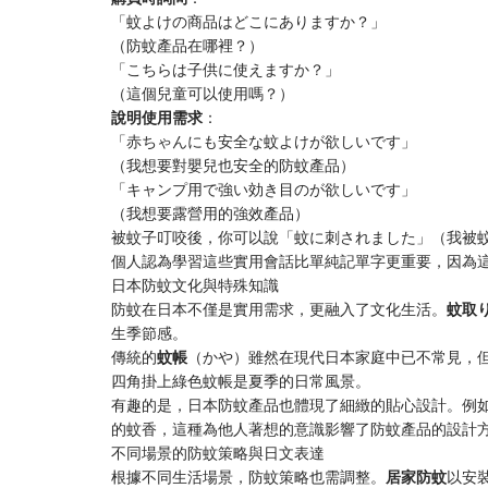
「蚊よけの商品はどこにありますか？」
（防蚊產品在哪裡？）
「こちらは子供に使えますか？」
（這個兒童可以使用嗎？）
​說明使用需求​
​：
「赤ちゃんにも安全な蚊よけが欲しいです」
（我想要對嬰兒也安全的防蚊產品）
「キャンプ用で強い効き目のが欲しいです」
（我想要露營用的強效產品）
被蚊子叮咬後，你可以說「蚊に刺されました」（我被
個人認為學習這些實用會話比單純記單字更重要，因為
日本防蚊文化與特殊知識
防蚊在日本不僅是實用需求，更融入了文化生活。​
​蚊取
生季節感。
傳統的​
​蚊帳​
​（かや）雖然在現代日本家庭中已不常見，
四角掛上綠色蚊帳是夏季的日常風景。
有趣的是，日本防蚊產品也體現了細緻的貼心設計。例
的蚊香，這種為他人著想的意識影響了防蚊產品的設計
不同場景的防蚊策略與日文表達
根據不同生活場景，防蚊策略也需調整。​
​居家防蚊​
​以