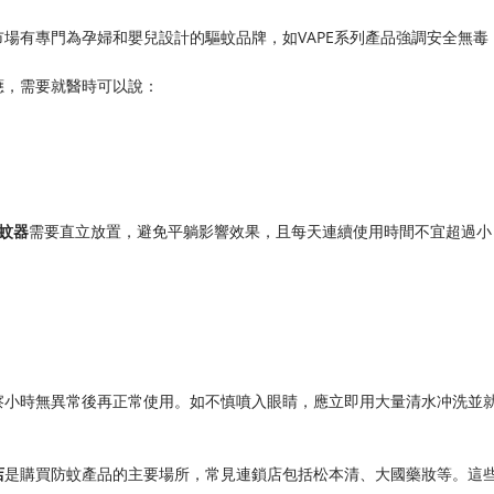
場有專門為孕婦和嬰兒設計的驅蚊品牌，如VAPE系列產品強調安全無毒
應，需要就醫時可以說：
蚊器​
​需要直立放置，避免平躺影響效果，且每天連續使用時間不宜超過小
察小時無異常後再正常使用。如不慎噴入眼睛，應立即用大量清水冲洗並
​
​是購買防蚊產品的主要場所，常見連鎖店包括松本清、大國藥妝等。這