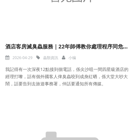
酒店客房滅臭蟲服務｜22年師傅教你處理程序同危機管理
2026-04-29
蟲類資訊
小编
我記得有一次深夜12點接到個電話，係尖沙咀一間四星級酒店的
經理打嚟，話有個外國客人俾臭蟲咬到成身紅晒，係大堂大吵大
鬧，話要告到去旅遊事務署，仲話要通知所有傳媒。