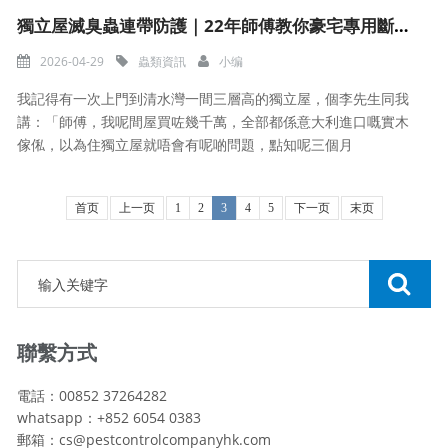
獨立屋滅臭蟲連帶防護｜22年師傅教你豪宅專用斷尾方案
2026-04-29
蟲類資訊
小编
我記得有一次上門到清水灣一間三層高的獨立屋，個李先生同我
講：「師傅，我呢間屋買咗幾千萬，全部都係意大利進口嘅實木
傢俬，以為住獨立屋就唔會有呢啲問題，點知呢三個月
首页
上一页
1
2
3
4
5
下一页
末页
聯繫方式
電話：00852 37264282
whatsapp：+852 6054 0383
郵箱：cs@pestcontrolcompanyhk.com