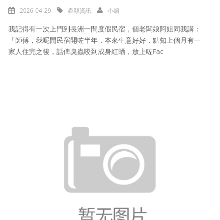
2026-04-29
蟲類資訊
小编
我記得有一次上門到長洲一間度假民宿，個老闆娘阿姐同我講：
「師傅，我呢間民宿開咗半年，本來生意好好，點知上個月有一
家人住完之後，話俾臭蟲咬到成身紅晒，放上咗Fac