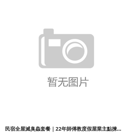
民宿全屋滅臭蟲套餐｜22年師傅教度假屋業主點揀先唔會中伏